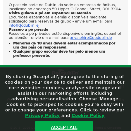
O passeio parte de Dublin, da sede da empresa de ônibus,
localizada no endereço 59 Upper O'Connell Street, D01 RX04.
Visita guiada a pé em espanhol ou alemão
Excursões espanholas e alemãs disponíveis mediante
solicitação para reservas de grupo - envie um e-mail para
info@dodublin.ie
Passeio a pé privado
Passeios a pé privados estão disponíveis em inglês, espanhol
ou alemão - envie um e-mail para
privatehire@dodublin.ie
Menores de 18 anos devem estar acompanhados por
um dos pais ou responsável.
Qualquer grupo escolar deve ter pelo menos um
professor presente.
By clicking 'Accept all', you agree to the storing of
cookies on your device to deliver and maintain our
59 O'Connell Street Upper, North City, Dublin 1, D01 RX04
Call:
+353 1
core websites services, analyse site usage and
703 3024
Email:
info@dodublin.ie
assist in our marketing efforts including
advertising personalisation. Choose 'Manage
We've been entertaining visitors to our town since 1988. We're part of the
Cookies' to pick specific cookies you're okay with
fabric of Dublin City and we take great pride in delivering a real and
or to change your preferences. Click to review our
authentic tour experience to all of our visitors, one steeped in history but
Privacy Policy
and
Cookie Policy
one that also celebrates the city as she evolves.
ACCEPT ALL
© 2013 - 2026 DoDublin. All Rights Reserved.
Privacy Policy
|
Terms & Conditions