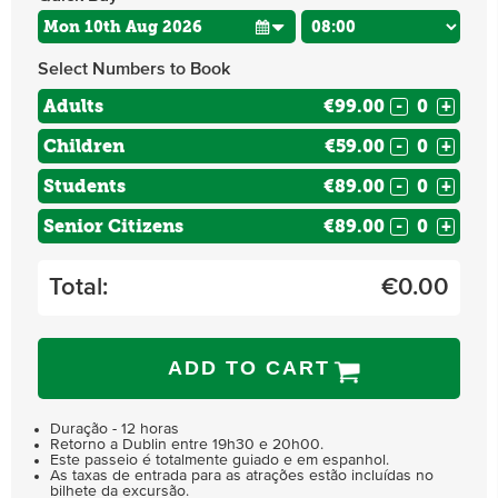
Select Numbers to Book
Adults
€99.00
-
+
Children
€59.00
-
+
Students
€89.00
-
+
Senior Citizens
€89.00
-
+
Total:
€
0.00
ADD TO CART
Duração - 12 horas
Retorno a Dublin entre 19h30 e 20h00.
Este passeio é totalmente guiado e em espanhol.
As taxas de entrada para as atrações estão incluídas no
bilhete da excursão.