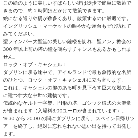
この絵のように美しいすばらしい街は徒歩で簡単に散策で
きるので、約 2 時間ほどかけて散策できます。
絵になる通りや橋が数多くあり、散策するのに最適です。
イングリッシュ・マーケットの賑やかな屋台もぜひ訪れて
みてください。
聖フィンバー大聖堂の美しい鐘楼を訪れ、聖アンナ教会の
300 年以上前の塔の鐘を鳴らすチャンスもあるかもしれま
せん。
ロック・オブ・キャシェル：
ダブリンに戻る途中で、アイルランドで最も象徴的な名所
のひとつ、ロック・オブ・キャシェルに立ち寄ります。
これは、キャシェルの趣のある町を見下ろす巨大な岩の上
に建つ壮大な中世の建物です。
伝統的なケルト十字架、円形の塔、ゴシック様式の大聖堂
が含まれます（入場料8.00ユーロが含まれています）。
19:30 から 20:00 の間にダブリンに戻り、スペイン日帰りツ
アーを終了し、絶対に忘れられない思い出を持って出発し
ます。