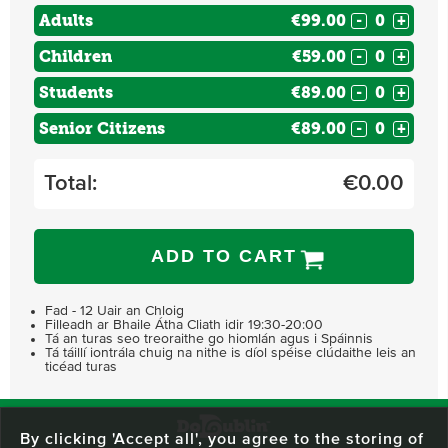
Adults
€99.00
-
+
Children
€59.00
-
+
Students
€89.00
-
+
Senior Citizens
€89.00
-
+
Total:
€
0.00
ADD TO CART
Fad - 12 Uair an Chloig
Filleadh ar Bhaile Átha Cliath idir 19:30-20:00
Tá an turas seo treoraithe go hiomlán agus i Spáinnis
Tá táillí iontrála chuig na nithe is díol spéise clúdaithe leis an
ticéad turas
By clicking 'Accept all', you agree to the storing of