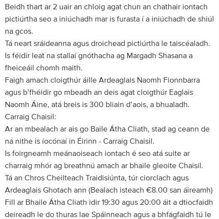
Beidh thart ar 2 uair an chloig agat chun an chathair iontach
pictiúrtha seo a iniúchadh mar is furasta í a iniúchadh de shiúl
na gcos.
Tá neart sráideanna agus droichead pictiúrtha le taiscéaladh.
Is féidir leat na stallaí gnóthacha ag Margadh Shasana a
fheiceáil chomh maith.
Faigh amach cloigthúr áille Ardeaglais Naomh Fionnbarra
agus b’fhéidir go mbeadh an deis agat cloigthúr Eaglais
Naomh Áine, atá breis is 300 bliain d’aois, a bhualadh.
Carraig Chaisil:
Ar an mbealach ar ais go Baile Átha Cliath, stad ag ceann de
na nithe is íocónaí in Éirinn - Carraig Chaisil.
Is foirgneamh meánaoiseach iontach é seo atá suite ar
charraig mhór ag breathnú amach ar bhaile gleoite Chaisil.
Tá an Chros Cheilteach Traidisiúnta, túr ciorclach agus
Ardeaglais Ghotach ann (Bealach isteach €8.00 san áireamh)
Fill ar Bhaile Átha Cliath idir 19:30 agus 20:00 áit a dtiocfaidh
deireadh le do thuras lae Spáinneach agus a bhfágfaidh tú le