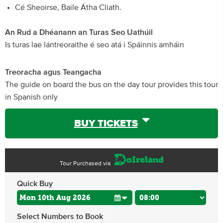
Cé Sheoirse, Baile Átha Cliath.
An Rud a Dhéanann an Turas Seo Uathúil
Is turas lae lántreoraithe é seo atá i Spáinnis amháin
Treoracha agus Teangacha
The guide on board the bus on the day tour provides this tour
in Spanish only
BUY TICKETS
Tour Purchased via
Quick Buy
Select Numbers to Book