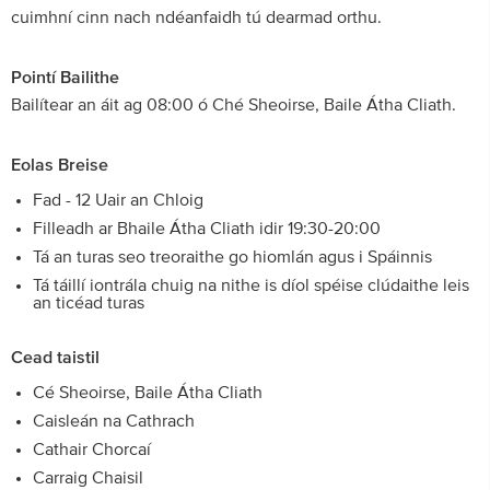
cuimhní cinn nach ndéanfaidh tú dearmad orthu.
Pointí Bailithe
Bailítear an áit ag 08:00 ó Ché Sheoirse, Baile Átha Cliath.
Eolas Breise
Fad - 12 Uair an Chloig
Filleadh ar Bhaile Átha Cliath idir 19:30-20:00
Tá an turas seo treoraithe go hiomlán agus i Spáinnis
Tá táillí iontrála chuig na nithe is díol spéise clúdaithe leis
an ticéad turas
Cead taistil
Cé Sheoirse, Baile Átha Cliath
Caisleán na Cathrach
Cathair Chorcaí
Carraig Chaisil