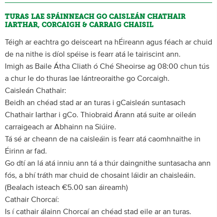
TURAS LAE SPÁINNEACH GO CAISLEÁN CHATHAIR
IARTHAR, CORCAIGH & CARRAIG CHAISIL
Téigh ar eachtra go deisceart na hÉireann agus féach ar chuid
de na nithe is díol spéise is fearr atá le tairiscint ann.
Imigh as Baile Átha Cliath ó Ché Sheoirse ag 08:00 chun tús
a chur le do thuras lae lántreoraithe go Corcaigh.
Caisleán Chathair:
Beidh an chéad stad ar an turas i gCaisleán suntasach
Chathair Iarthar i gCo. Thiobraid Árann atá suite ar oileán
carraigeach ar Abhainn na Siúire.
Tá sé ar cheann de na caisleáin is fearr atá caomhnaithe in
Éirinn ar fad.
Go dtí an lá atá inniu ann tá a thúr daingnithe suntasacha ann
fós, a bhí tráth mar chuid de chosaint láidir an chaisleáin.
(Bealach isteach €5.00 san áireamh)
Cathair Chorcaí:
Is í cathair álainn Chorcaí an chéad stad eile ar an turas.