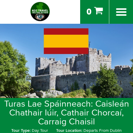
0
Turas Lae Spáinneach: Caisleán
Chathair Iúir, Cathair Chorcaí,
Carraig Chaisil
Tour Type:
Day Tour
Tour Location:
Departs From Dublin