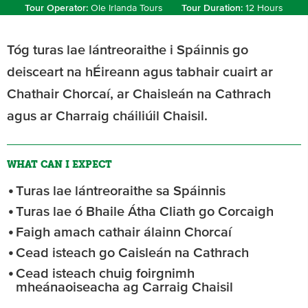
Tour Operator:
Ole Irlanda Tours
Tour Duration:
12 Hours
Tóg turas lae lántreoraithe i Spáinnis go
deisceart na hÉireann agus tabhair cuairt ar
Chathair Chorcaí, ar Chaisleán na Cathrach
agus ar Charraig cháiliúil Chaisil.
WHAT CAN I EXPECT
Turas lae lántreoraithe sa Spáinnis
Turas lae ó Bhaile Átha Cliath go Corcaigh
Faigh amach cathair álainn Chorcaí
Cead isteach go Caisleán na Cathrach
Cead isteach chuig foirgnimh
mheánaoiseacha ag Carraig Chaisil