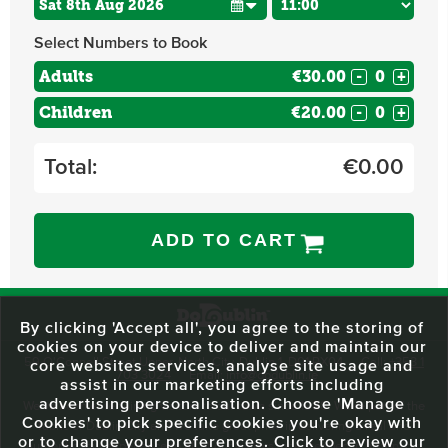
Select Numbers to Book
Adults
€30.00
-
+
Children
€20.00
-
+
Total:
€
0.00
ADD TO CART
By clicking 'Accept all', you agree to the storing of
cookies on your device to deliver and maintain our
59 O'Connell Street Upper, North City, Dublin 1, D01 RX04
Call:
+353 1
core websites services, analyse site usage and
703 3024
Email:
info@dodublin.ie
assist in our marketing efforts including
advertising personalisation. Choose 'Manage
We've been entertaining visitors to our town since 1988. We're part of the
Cookies' to pick specific cookies you're okay with
fabric of Dublin City and we take great pride in delivering a real and
or to change your preferences. Click to review our
authentic tour experience to all of our visitors, one steeped in history but